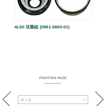
4L80 活塞組 (0961-0800-01)
POSITION PAGE
prev
n